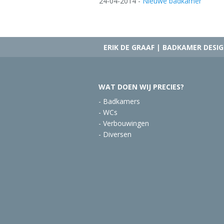
24-04-2014
-
Nieuwe badkamer
ERIK DE GRAAF | BADKAMER DES
WAT DOEN WIJ PRECIES?
-
Badkamers
-
WCs
-
Verbouwingen
-
Diversen