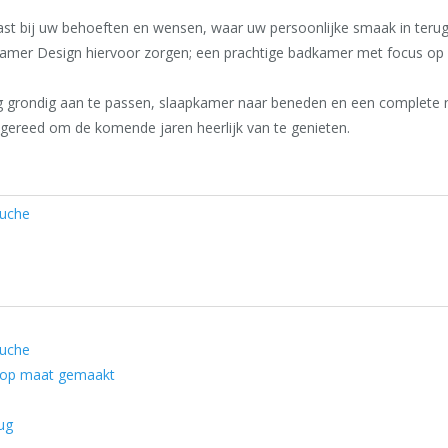
st bij uw behoeften en wensen, waar uw persoonlijke smaak in terug
mer Design hiervoor zorgen; een prachtige badkamer met focus op kwa
g grondig aan te passen, slaapkamer naar beneden en een complete n
is gereed om de komende jaren heerlijk van te genieten.
ouche
ouche
k op maat gemaakt
ug